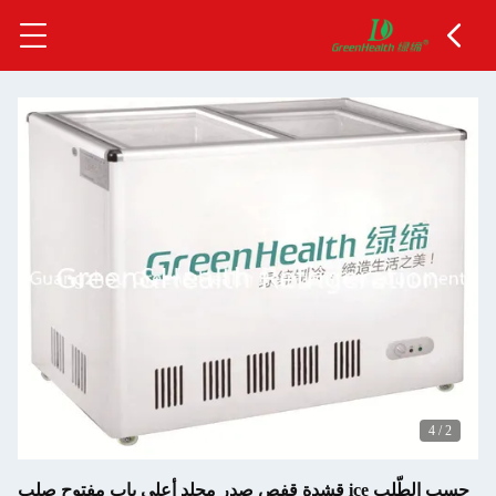
4
/
2
حسب الطّلب ice قشدة قفص صدر مجلد أعلى باب مفتوح صلب