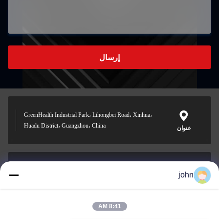
إرسال
GreenHealth Industrial Park، Lihongbei Road، Xinhua،
Huadu District، Guangzhou، China
عنوان
john
lvdi11@greencooker.com
بريد إلكتروني
8:41 AM