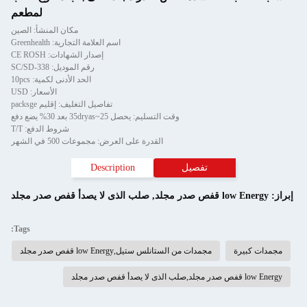
لمطعم
مكان المنشأ: الصين
اسم العلامة التجارية: Greenhealth
إصدار الشهادات: CE ROSH
رقم الموديل: SC/SD-338
الحد الأدنى لكمية: 10pcs
الأسعار: USD
تفاصيل التغليف: إقليم packsge
وقت التسليم: يحصل 25~35dryas بعد 30% يضع دفع
شروط الدفع: T/T
القدرة على العرض: مجموعات 500 في الشهر
تفصيل
Description
إبراز:
low Energy قفص صدر مجلد
,
صلب الذى لا يصدأ قفص صدر مجلد
Tags:
مجمدات كبيرة
مجمدات من الستانلس ستيل,low Energy قفص صدر مجلد
low Energy قفص صدر مجلد,صلب الذى لا يصدأ قفص صدر مجلد