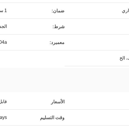
اري
1 سنة
ضمان:
الجد
شرط:
04a
معمبرد:
، الخ
قابل
الأسعار
ays
وقت التسليم