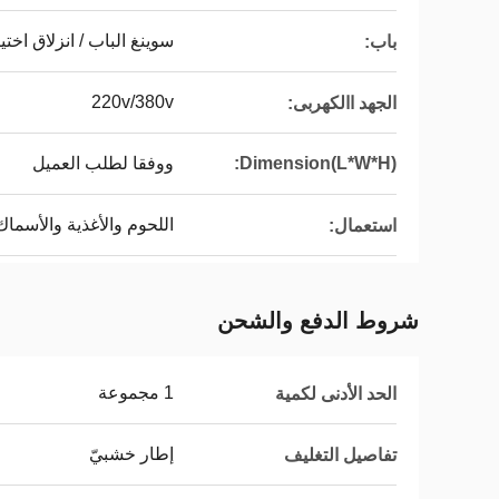
سوينغ الباب / انزلاق اختي
باب:
220v/380v
الجهد االكهربى:
Dimension(L*W*H):
ووفقا لطلب العميل
اللحوم والأغذية والأسماك
استعمال:
شروط الدفع والشحن
1 مجموعة
الحد الأدنى لكمية
إطار خشبيّ
تفاصيل التغليف