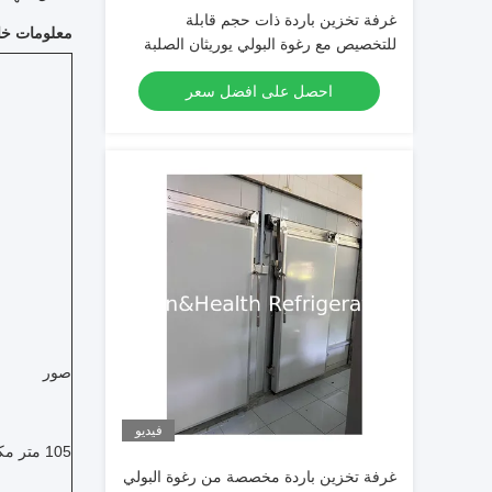
غرفة تخزين باردة ذات حجم قابلة
معلومات خا
للتخصيص مع رغوة البولي يوريثان الصلبة
والإزالة الكهربائية التلقائية للحفاظ على
احصل على افضل سعر
الغذاء بشكل مثالي
صور
فيديو
105 متر مكعب
غرفة تخزين باردة مخصصة من رغوة البولي