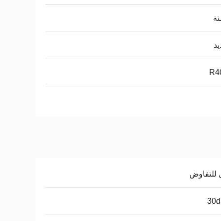
يد
R4
 للتفاوض
30d