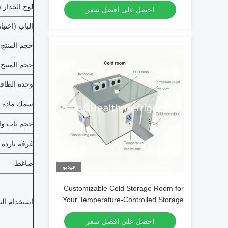
لوح الجدار (
احصل على افضل سعر
الباب (اختيا
حجم المنتج
حجم المنتج
وحدة الطاقة
سمك مادة 
حجم باب وا
غرفة باردة 
ضاغط
فيديو
Customizable Cold Storage Room for
Your Temperature-Controlled Storage
استخدام ال
احصل على افضل سعر