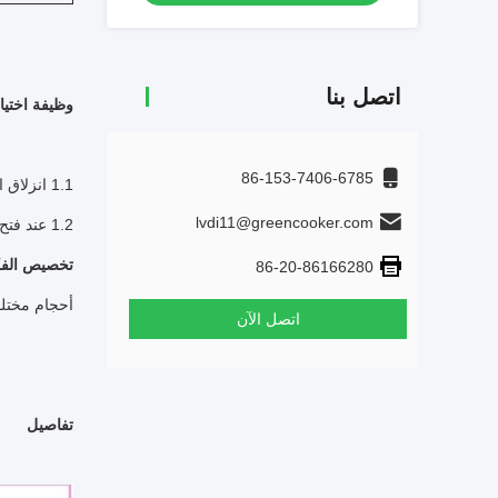
اتصل بنا
وظيفة اختيار
86-153-7406-6785
1.1 انزلاق الباب ، فتح دليل والإغلاق.
lvdi11@greencooker.com
1.2 عند فتح الباب ، يمكن تشغيل آلة ستارة الهواء والمصابيح في التخزين البارد تلقائيًا.
تخصيص الف
86-20-86166280
أحجام مختلف
اتصل الآن
تفاصيل