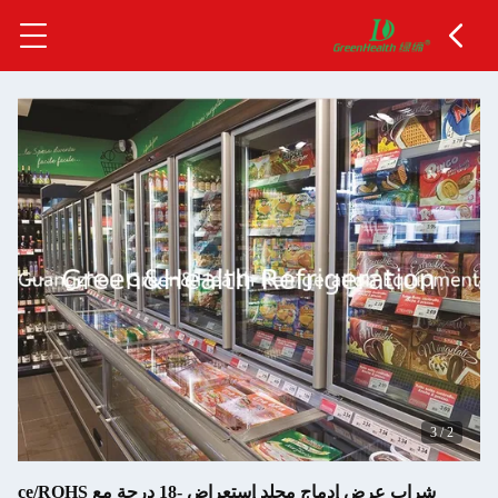
3
/
2
شراب عرض إدماج مجلد إستعراض -18 درجة مع ce/ROHS