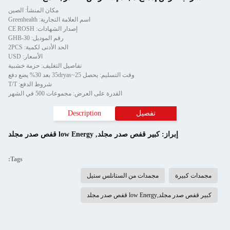
مكان المنشأ: الصين
اسم العلامة التجارية: Greenhealth
إصدار الشهادات: CE ROSH
رقم الموديل: GHB-30
الحد الأدنى لكمية: 2PCS
الأسعار: USD
تفاصيل التغليف: حزمة خشبية
وقت التسليم: يحصل 25~35dryas بعد 30% يضع دفع
شروط الدفع: T/T
القدرة على العرض: مجموعات 500 في الشهر
تفصيل
Description
إبراز:
كبير قفص صدر مجلد
,
low Energy قفص صدر مجلد
Tags:
مجمدات كبيرة
مجمدات من الستانلس ستيل
كبير قفص صدر مجلد,low Energy قفص صدر مجلد