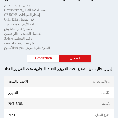
مكان المنشأ: الصين
اسم العلامة التجارية: Greenhealth
إصدار الشهادات: CE,ROHS
رقم الموديل: GHT-12L2
الحد الأدنى لكمية: 10pcs
الأسعار: قابل للتفاوض
تفاصيل التغليف: إطار خشبيّ
وقت التسليم: 30days
شروط الدفع: ex-works
القدرة على العرض: 100pcs/الأسبوع
تفصيل
Description
إبراز:
خالية من الصقيع تحت الفريزر العداد
,
التجارية تحت الفريزر العداد
1علامة تجارية:
الأخضر والصحة
2اكتب:
الفريزر
3سعة:
200L-500L
4نوع المناخ:
N-ST