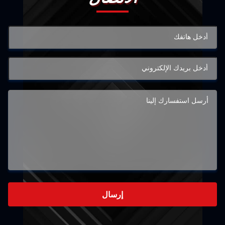
إرسال