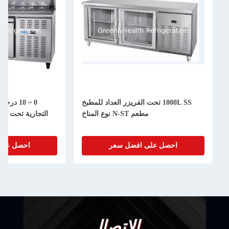
1000L SS تحت الفريزر العداد للمطبخ
مطعم N-ST نوع المناخ
التجارية تحت عدا
احصل على افضل سعر
احصل على
الاتصال