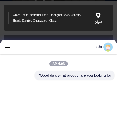
GreenHealth Industrial Park، Lihongbei Road، Xinhua،
Huadu District، Guangzhou، China
عنوان
john
lvdi11@greencooker.com
بريد إلكتروني
4:03 AM
Good day, what product are you looking for?
0086-153-7406-6785
هاتف
Guangdong Green&Health Intelligence Cold