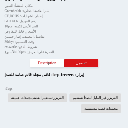
مكان المنشأ: الصين
اسم العلامة التجارية: Greenhealth
إصدار الشهادات: CE,ROHS
رقم الموديل: GH1.6L6
الحد الأدنى لكمية: 10pcs
الأسعار: قابل للتفاوض
تفاصيل التغليف: إطار خشبيّ
وقت التسليم: 30days
شروط الدفع: ex-works
القدرة على العرض: 100pcs/الأسبوع
تفصيل
Description
إبراز:
deep-freezers قائم
,
مجلد قائم صامد للصدإ
Tags:
الفريزر غير القابل للصدأ تستقيم
الفريزر تستقيم الفضة,مجمدات عميقة
مجمدات فضية مستقيمة