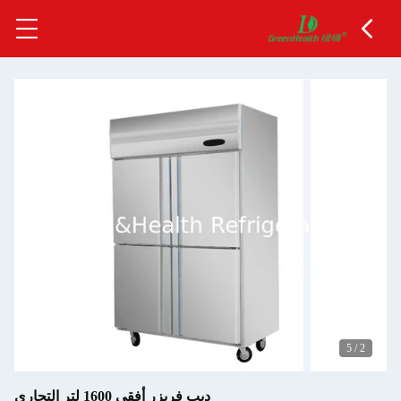
5
/
2
ديب فريزر أفقي 1600 لتر التجارى