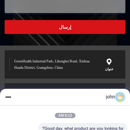
إرسال
GreenHealth Industrial Park، Lihongbei Road، Xinhua،
Huadu District، Guangzhou، China
عنوان
john
lvdi11@greencooker.com
بريد إلكتروني
9:12 AM
Good day, what product are you looking for?