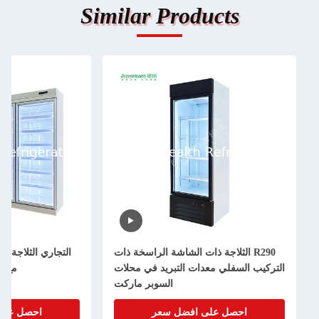
Similar Products
R290 الثلاجة ذات الشاشة الراسخة ذات
التجاري الثلاجة ال
التركيب السفلي معدات التبريد في محلات
مع 2/3/4/5 الأبواب العجلات
السوبر ماركت
احصل على افضل سعر
احصل على