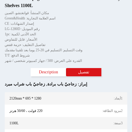
Shelves 1100L
مكان المنشأ: قوانغتشو، الصين
اسم العلامة التجارية: Green&Health
إصدار الشهادات: CE
رقم الموديل: LG-1280D
الحد الأدنى لكمية: 1pc
الأسعار: قابل للتفاوض
تفاصيل التغليف: حزمة قفص
وقت التسليم: التسليم في 20-25 يوما بعد تلقينا مقدمك
شروط الدفع: T/T
القدرة على العرض: 500 / جهاز كمبيوتر شخصى / شهر
تفصيل
Description
إبراز:
زجاجيّ باب برادة
,
زجاجيّ باب شراب مبرد
1أبعاد:
1280 * 695 * 2120mm
2مزود الطاقة:
220 فولت ، 50/60 هرتز
3سعة:
1100L