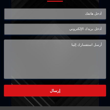
إرسال