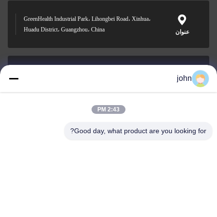
GreenHealth Industrial Park، Lihongbei Road، Xinhua،
Huadu District، Guangzhou، China
عنوان
john
lvdi11@greencooker.com
بريد إلكتروني
2:43 PM
Good day, what product are you looking for?
0086-153-7406-6785
هاتف
Guangdong Green&Health Intelligence Cold