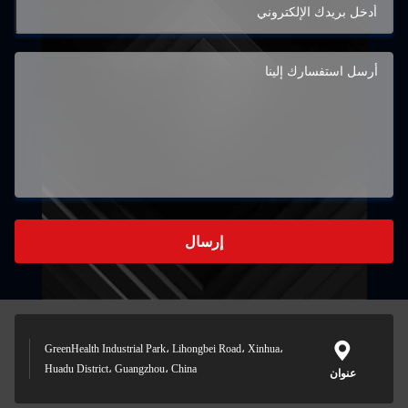
إرسال
GreenHealth Industrial Park، Lihongbei Road، Xinhua،
Huadu District، Guangzhou، China
عنوان