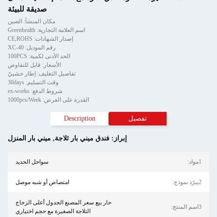
صديقة للبيئة
مكان المنشأ: الصين
اسم العلامة التجارية: Greenhealth
إصدار الشهادات: CE,ROHS
رقم الموديل: XC-40
الحد الأدنى لكمية: 100PCS
الأسعار: قابل للتفاوض
تفاصيل التغليف: إطار خشبيّ
وقت التسليم: 30days
شروط الدفع: ex-works
القدرة على العرض: 1000pcs/Week
تفصيل
Description
إبراز:
فندق ميني بار ثلاجة
,
ميني بار المنزل
1مواد:
سواحل الحديد
2يبرّد نموذج:
امتصاص أو شبه موصل
حار بيع سعر المصنع الجدول أعلى الزجاج
3اسم المنتج:
الثلاجة الصغيرة مع حجم اختياري