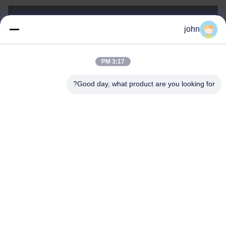
john
lvdi11@greencooker.com
بريد إلكتروني
3:17 PM
Good day, what product are you looking for?
0086-153-7406-6785
هاتف
Guangdong Green&Health Intelligence Cold
Chain Technology Co.,LTD