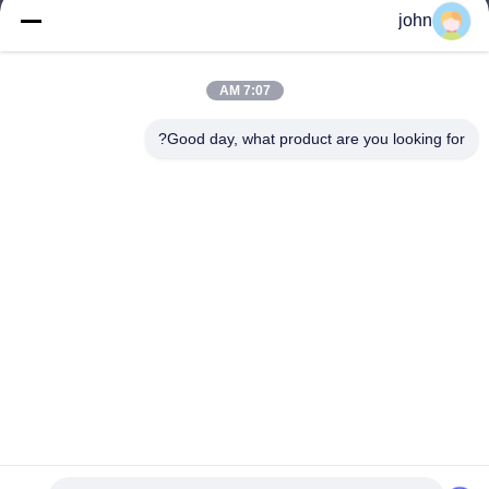
john
lvdi11@greencooker.com
بريد إلكتروني
7:07 AM
Good day, what product are you looking for?
0086-153-7406-6785
هاتف
Guangdong Green&Health Intelligence Cold
Chain Technology Co.,LTD