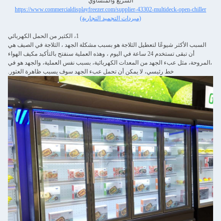
السريع والمتساوي
https://www.commercialdisplayfreezer.com/supplier-43302-multideck-open-chiller
(مبردات التجميد التجارية)
1، الكثير من الحمل الكهربائي
السبب الأكثر شيوعًا لتعطيل الثلاجة هو بسبب مشكلة الجهد ، الثلاجة في الصيف هي
أن تبقى تستخدم 24 ساعة في اليوم ، وهذه العملية سنفتح بالتأكيد مكيف الهواء
،المروحة، مثل عبء الجهد من المعدات الكهربائية، بسبب نفس العملية، والجهد هو في
خط رئيسي، لا يمكن أن تحمل عبء الجهد سوف يسبب ظاهرة العثور.