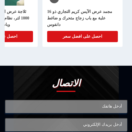
مجمد عرض الآيس كريم التجاري ذو 16
ثلاجة عرض المش
علبة مع باب زجاج متحرك و ضاغط
1000 لتر، نظام
دانفوس
وباب ز
احصل على افضل سعر
احصل على
الاتصال