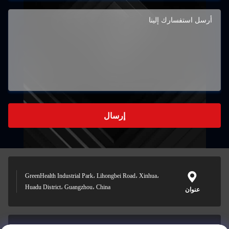
إرسال
GreenHealth Industrial Park، Lihongbei Road، Xinhua،
Huadu District، Guangzhou، China
عنوان