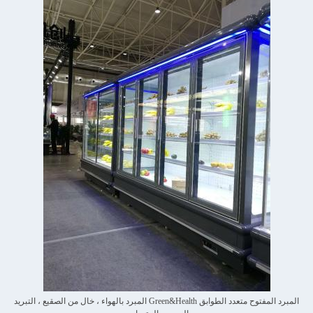
المبرد المفتوح متعدد الطوابق Green&Health المبرد بالهواء ، خال من الصقيع ، التبريد