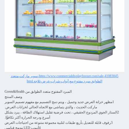
https://www.commercialdisplayfreezer.com/sale-41083845-سوبر ماركت-متعدد
الطوابق-مبرد مفتوح-مع أبواب-شراب-عرض-ثلاجة.html
المبرد المفتوح متعدد الطوابق من Green&Health
وصف المنتج
1مظهر خزانة العرض جديد وجميل ، ويتم دمج التصميم مع مفهوم تصميم السوبر
ماركت الحديث ، والذي يتماشى مع الاتجاه الحالي لخزانات العرض.
2الستار الجوي المزدوج الحقيقي ، تحت فرضية تقليل استهلاك الطاقة ، يبرد بشكل
أسرع ودرجة الحرارة أكثر تكافؤًا.
3رفوف قابلة للتعديل بأربع طبقات لتلبية مجموعة متنوعة من احتياجات العرض
4أنبوب LED مدمج قياسي