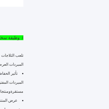
I. وظيفة سخان العرض المفتوح في السوبر ماركت
تلعب الثلاجات 
المبردات العرض
تأثير الحفاظ
المبردات المفت
مستقرةومنتجات
عرض المنت