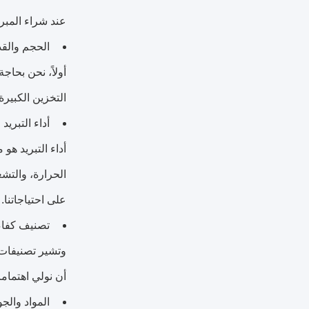
عند شراء المبرد
الحجم والقد
أولاً، نحن بحاج
التخزين الكبير
أداء التبريد
أداء التبريد ه
الحرارة، والتشغ
على احتياجاتنا.
تصنيف كفاء
وتشير تصنيفات 
أن نولي اهتماما
المواد والجو