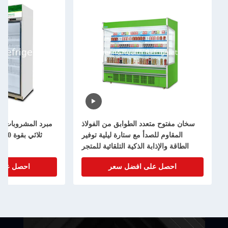
 الطوابق من الفولاذ
مبرد المشروبات التجارية مع باب زجاجي
مع ستارة ليلية توفير
ثلاثي بقوة 1050 واط وسعة 1530 لترًا
لذكية التلقائية للمتجر
لمحلات السوبر ماركت
افضل سعر
احصل على افضل سعر