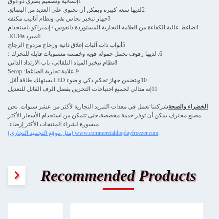
1إنسانية وتصميم بصري ذو ذوق
2لديها سعة كبيرة ويمكن أن تحتوي على العديد من البضائع.
3جهاز تبخير نحاس نقي ونظام أنابيب مكثفة
4ضاغط عالية الكفاءة من العلامة التجارية المستوردة دانفوس / إيمبراكو باستخدام
المبرد R134a.
5أبواب ذات آليات إغلاق ذاتية وزجاج مزدوج الزجاج
6. لديها رفوف تحمل حمولة قوية وخمسة مستويات قابلة للتحرك ؛
8نظام تبخير المياه التلقائي، باب الارتداد الذاتي
9-علامة تجارية الضاغط: Secop
10ويتضمن جهاز تحكم ذكي و ضوء LED يستهلك طاقة أقل.
11إنه مثالي لجميع احتياجات التخزين بفضل الرف القابل للتعديل
الخضراء والصحة
شركتنا تعمل في معدات التبريد التجارية لأكثر من عشر سنوات. نحن
مصنع محترف يمكن أن توفر خدمة مخصصة،حتى تتمكن من استخدام الأسعار الأكثر
ميسورة لشراء المنتجات الأكثر إرضاء.
www.commercialdisplayfreezer.com (مثل موقع التجميد التجاري)
Recommended Products