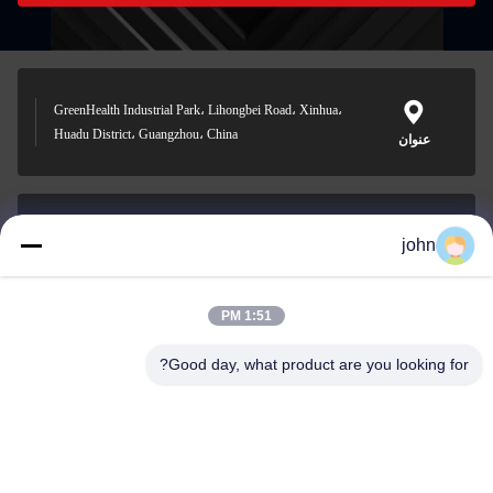
GreenHealth Industrial Park، Lihongbei Road، Xinhua،
Huadu District، Guangzhou، China
عنوان
john
lvdi11@greencooker.com
بريد إلكتروني
1:51 PM
Good day, what product are you looking for?
0086-153-7406-6785
هاتف