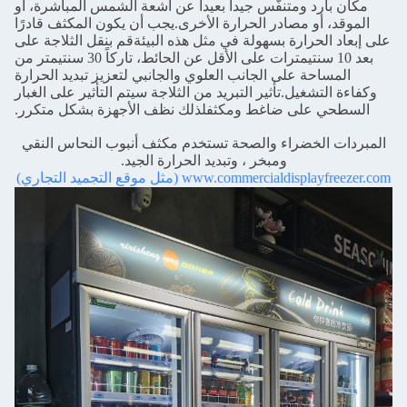
مكان بارد ومتنفّس جيداً بعيداً عن أشعة الشمس المباشرة، أو
الموقد، أو مصادر الحرارة الأخرى.يجب أن يكون المكثف قادرًا
على إبعاد الحرارة بسهولة في مثل هذه البيئةقم بنقل الثلاجة على
بعد 10 سنتيمترات على الأقل عن الحائط، تاركاً 30 سنتيمتر من
المساحة على الجانب العلوي والجانبي لتعزيز تبديد الحرارة
وكفاءة التشغيل.تأثير التبريد من الثلاجة سيتم التأثير على الغبار
السطحي على ضاغط ومكثفلذلك نظف الأجهزة بشكل متكرر.
المبردات الخضراء والصحة تستخدم مكثف أنبوب النحاس النقي
ومبخر ، وتبديد الحرارة الجيد.
www.commercialdisplayfreezer.com (مثل موقع التجميد التجاري)