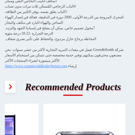
3مكثف أنابيب النحاس النقي ومبخر
4الباب الزجاجي المُسخّن ثلاث مرات بدون ضباب
5الباب يغلق نفسه، يوفر الكثير من الطاقة،
6محرك المروحة من الدرجة الأولى، 2000 دورة في الدقيقة، فعالة في إصدار الهواء
الساخن والهواء البارد في مكثف والبخار
7محول تصميم خاص، يمكن أن يصلح في إسبانيا الجهد والتردد.
8درجة الحرارة -22-18 درجة مئوية
9محاطة بزجاج عازل مزدوج، والحفاظ على تأثير بصري شفاف.
شركة Green&Health تعمل في معدات التبريد التجارية لأكثر من عشر سنوات. نحن
مصنعون محترفون يمكنهم توفير خدمة مخصصة،حتى تتمكن من استخدام الأسعار
الأكثر ميسورة لشراء المنتجات الأكثر
إرضاء.
https://www.commercialdisplayfreezer.com/
Recommended Products