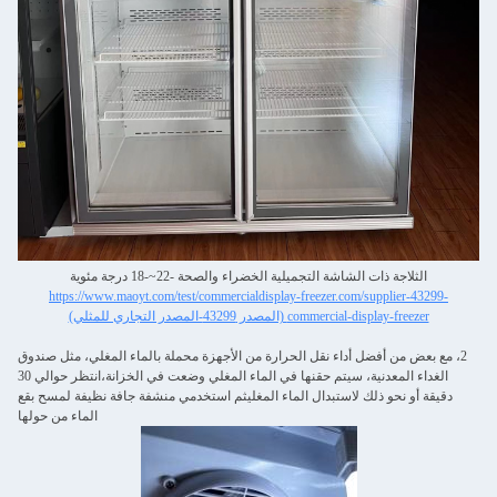
الثلاجة ذات الشاشة التجميلية الخضراء والصحة -22~-18 درجة مئوية
https://www.maoyt.com/test/commercialdisplay-freezer.com/supplier-43299-
commercial-display-freezer (المصدر 43299-المصدر التجاري للمثلي)
2، مع بعض من أفضل أداء نقل الحرارة من الأجهزة محملة بالماء المغلي، مثل صندوق
الغداء المعدنية، سيتم حقنها في الماء المغلي وضعت في الخزانة،انتظر حوالي 30
دقيقة أو نحو ذلك لاستبدال الماء المغليثم استخدمي منشفة جافة نظيفة لمسح بقع
الماء من حولها