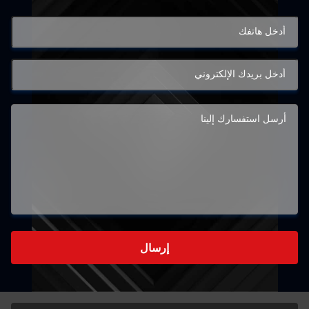
إرسال