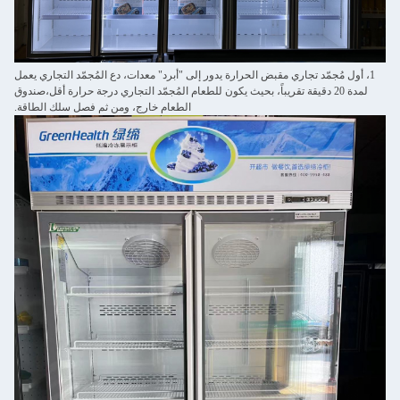
1، أول مُجمّد تجاري مقبض الحرارة يدور إلى "أبرد" معدات، دع المُجمّد التجاري يعمل
لمدة 20 دقيقة تقريباً، بحيث يكون للطعام المُجمّد التجاري درجة حرارة أقل،صندوق
الطعام خارج، ومن ثم فصل سلك الطاقة.