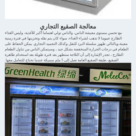
معالجة الصقيع التجاري
مع تحسن مستوى معيشة الناس، والناس تولي اهتماما أكبر للأغذية، وليس الغذاء
الطازج عموما لا تذهب لشراء الغذاء، سواء كان يتم نقله وتخزينها في فترة زمنية
معينة،وبالتالي ظهور سلسلة البرد للنقل وكذلك التجميد التجاري. يمكن الحفاظ على
الطعام في درجات الحرارة المنخفضة بشكل جيد ، وسيتمكن الناس من تناول الطعام
الطازج ، تجدر الإشارة إلى أن الثلاجة ستظهر بعد فترة طويلة بعد استخدام ظاهرة
الصقيع ،طبقة الصقيع العامة تصل إلى 5 ملم سميكة عندما نحتاج للتعامل معها.