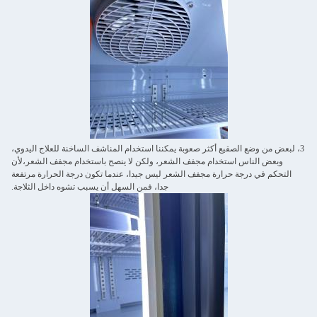
3، لبعض من وضع الصقيع أكثر صعوبة يمكننا استخدام المناشف الساخنة للعلاج اليدوي،
وبعض الناس استخدام مجفف الشعر، ولكن لا ينصح باستخدام مجفف الشعر،لأن
التحكم في درجة حرارة مجفف الشعر ليس جيدا، عندما تكون درجة الحرارة مرتفعة
جدا، فمن السهل أن يسبب تشوه داخل الثلاجة.