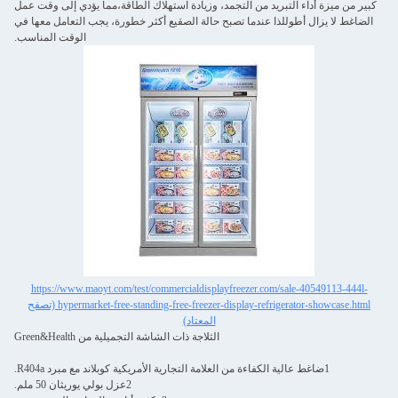
كبير من ميزة أداء التبريد من التجمد، وزيادة استهلاك الطاقة،مما يؤدي إلى وقت عمل
الضاغط لا يزال أطوللذا عندما تصبح حالة الصقيع أكثر خطورة، يجب التعامل معها في
الوقت المناسب.
https://www.maoyt.com/test/commercialdisplayfreezer.com/sale-40549113-444l-
hypermarket-free-standing-free-freezer-display-refrigerator-showcase.html (تصفح
المعتاد)
الثلاجة ذات الشاشة التجميلية من Green&Health
1ضاغط عالية الكفاءة من العلامة التجارية الأمريكية كوبلاند مع مبرد R404a.
2عزل بولي يوريثان 50 ملم.