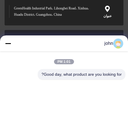
GreenHealth Industrial Park، Lihongbei Road، Xinhua،
Huadu District، Guangzhou، China
عنوان
john
lvdi11@greencooker.com
بريد إلكتروني
1:01 PM
Good day, what product are you looking for?
0086-153-7406-6785
هاتف
Guangdong Green&Health Intelligence Cold
Chain Technology Co.,LTD