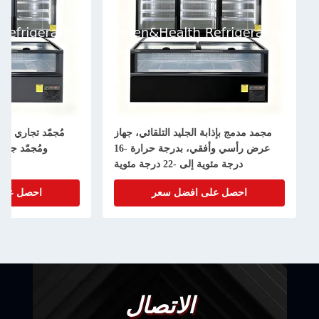
مجمد مدمج بإذابة الجليد التلقائي، جهاز
مُجمّد تجاري مُ
عرض رأسي وأفقي، بدرجة حرارة -16
ومُجمّد جزي
درجة مئوية إلى -22 درجة مئوية
احصل على افضل سعر
احصل على
الاتصال