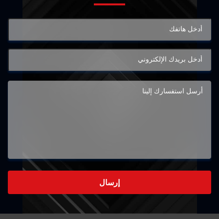
إرسال