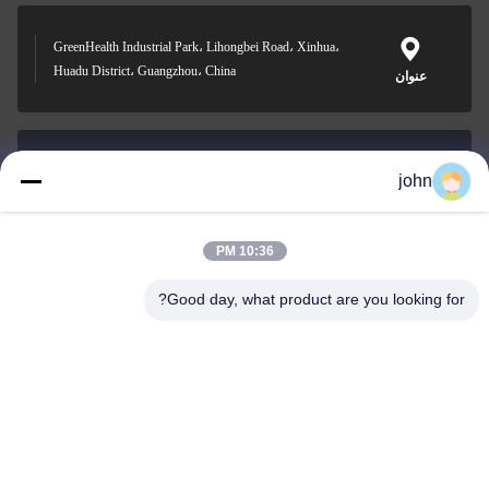
GreenHealth Industrial Park، Lihongbei Road، Xinhua،
Huadu District، Guangzhou، China
عنوان
john
lvdi11@greencooker.com
بريد إلكتروني
10:36 PM
Good day, what product are you looking for?
0086-153-7406-6785
هاتف
Guangdong Green&Health Intelligence Cold