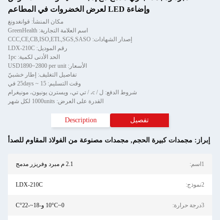
وإضاءة LED لعرض الخضروات في المطاعم
مكان المنشأ: قوانغدونغ
اسم العلامة التجارية: GreenHealth
إصدار الشهادات: CCC,CE,CB,ISO,ETL,SGS,SASO
رقم الموديل: LDX-210C
الحد الأدنى لكمية: 1pc
الأسعار: USD1890~2800 per unit
تفاصيل التغليف: إطار خشبيّ
وقت التسليم: 15 ~ 25days في
شروط الدفع: ل / c، / تي تي، ويسترن يونيون، مونيغرام
القدرة على العرض: 1000units لكل شهر
تفصيل
Description
إبراز:
مجمدات كبيرة الحجم
,
مجمدات مصنوعة من الفولاذ المقاوم للصدأ
1اسم:
2.1 م مبرد وفريزر مدمج
2نموذج:
LDX-210C
3درجة حرارة:
0~10°C و-18~-22°C